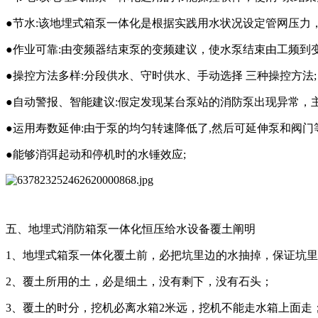
●节水:该地埋式箱泵一体化是根据实践用水状况设定管网压力
●作业可靠:由变频器结束泵的变频建议，使水泵结束由工频到变
●操控方法多样:分段供水、守时供水、手动选择 三种操控方法;
●自动警报、智能建议:假定发现某台泵站的消防泵出现异常，
●运用寿数延伸:由于泵的均匀转速降低了,然后可延伸泵和阀门
●能够消弭起动和停机时的水锤效应;
五、地埋式消防箱泵一体化恒压给水设备覆土阐明
1、地埋式箱泵一体化覆土前，必把坑里边的水抽掉，保证坑
2、覆土所用的土，必是细土，没有剩下，没有石头；
3、覆土的时分，挖机必离水箱2米远，挖机不能走水箱上面走